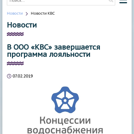
Новости
Новости КВС
О КОМПАНИИ
Новости
О ВОДОСНАБЖЕНИИ
О ВОДООТВЕДЕНИИ
В ООО «КВС» завершается
НОВОСТИ
программа лояльности
ОТКЛЮЧЕНИЯ
КОНТАКТЫ
07.02.2019
HAWLE