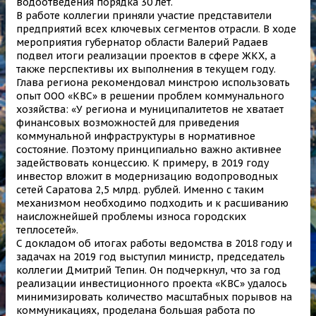
водоотведения порядка 30 лет.
В работе коллегии приняли участие представители
предприятий всех ключевых сегментов отрасли. В ходе
мероприятия губернатор области Валерий Радаев
подвел итоги реализации проектов в сфере ЖКХ, а
также перспективы их выполнения в текущем году.
Глава региона рекомендовал минстрою использовать
опыт ООО «КВС» в решении проблем коммунального
хозяйства: «У региона и муниципалитетов не хватает
финансовых возможностей для приведения
коммунальной инфраструктуры в нормативное
состояние. Поэтому принципиально важно активнее
задействовать концессию. К примеру, в 2019 году
инвестор вложит в модернизацию водопроводных
сетей Саратова 2,5 млрд. рублей. Именно с таким
механизмом необходимо подходить и к расшиванию
наисложнейшей проблемы износа городских
теплосетей».
С докладом об итогах работы ведомства в 2018 году и
задачах на 2019 год выступил министр, председатель
коллегии Дмитрий Тепин. Он подчеркнул, что за год
реализации инвестиционного проекта «КВС» удалось
минимизировать количество масштабных порывов на
коммуникациях, проделана большая работа по