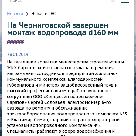
Новости
Новости КВС
О КОМПАНИИ
На Черниговской завершен
О ВОДОСНАБЖЕНИИ
монтаж водопровода d160 мм
О ВОДООТВЕДЕНИИ
НОВОСТИ
28.01.2019
ОТКЛЮЧЕНИЯ
На заседании коллегии министерства строительства и
ЖКХ Саратовской области состоялась церемония
КОНТАКТЫ
награждения сотрудников предприятий жилищно-
коммунального комплекса. Благодарностей
HAWLE
губернатора и минстроя за добросовестный труд и
высокий профессионализм в работе удостоены
сотрудники ООО «Концессии водоснабжения –
Саратов» Сергей Соловьев, электромонтер 6-го
разряда по ремонту и обслуживанию
электрооборудования водопроводного комплекса №3
и Владимир Семин, старший оператор хлораторной
установки водопроводного комплекса №2.
Специалисты работают в сфере водоснабжения и