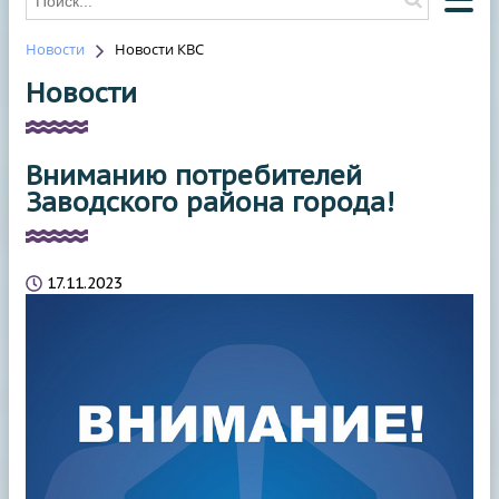
Новости
Новости КВС
О КОМПАНИИ
Новости
О ВОДОСНАБЖЕНИИ
О ВОДООТВЕДЕНИИ
Вниманию потребителей
НОВОСТИ
Заводского района города!
ОТКЛЮЧЕНИЯ
КОНТАКТЫ
17.11.2023
HAWLE