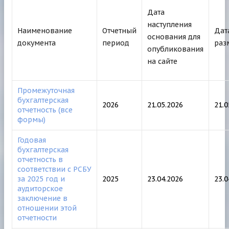
Дата
наступления
Наименование
Отчетный
Дат
основания для
документа
период
раз
опубликования
на сайте
Промежуточная
бухгалтерская
2026
21.05.2026
21.0
отчетность (все
формы)
Годовая
бухгалтерская
отчетность в
соответствии с РСБУ
за 2025 год и
2025
23.04.2026
23.0
аудиторское
заключение в
отношении этой
отчетности