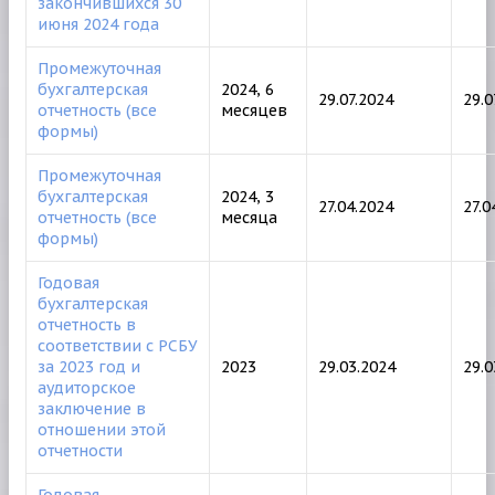
закончившихся 30
июня 2024 года
Промежуточная
бухгалтерская
2024, 6
29.07.2024
29.0
отчетность (все
месяцев
формы)
Промежуточная
бухгалтерская
2024, 3
27.04.2024
27.0
отчетность (все
месяца
формы)
Годовая
бухгалтерская
отчетность в
соответствии с РСБУ
за 2023 год и
2023
29.03.2024
29.
аудиторское
заключение в
отношении этой
отчетности
Годовая