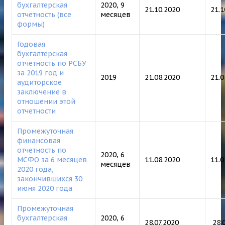
бухгалтерская
2020, 9
21.10.2020
21.1
отчетность (все
месяцев
формы)
Годовая
бухгалтерская
отчетность по РСБУ
за 2019 год и
2019
21.08.2020
21.0
аудиторское
заключение в
отношении этой
отчетности
Промежуточная
финансовая
отчетность по
2020, 6
МСФО за 6 месяцев
11.08.2020
11.
месяцев
2020 года,
закончившихся 30
июня 2020 года
Промежуточная
бухгалтерская
2020, 6
28.07.2020
28.0