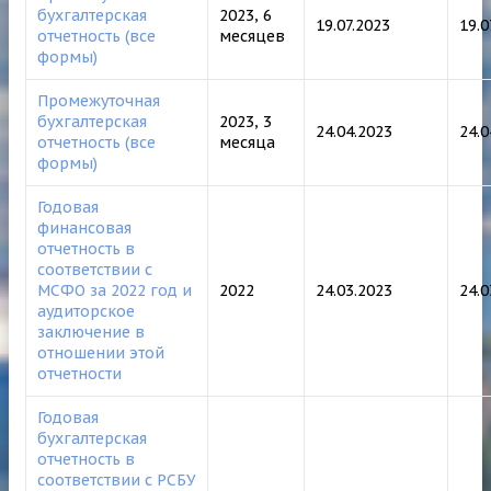
бухгалтерская
2023, 6
19.07.2023
19.0
отчетность (все
месяцев
формы)
Промежуточная
бухгалтерская
2023, 3
24.04.2023
24.
отчетность (все
месяца
формы)
Годовая
финансовая
отчетность в
соответствии с
МСФО за 2022 год и
2022
24.03.2023
24.0
аудиторское
заключение в
отношении этой
отчетности
Годовая
бухгалтерская
отчетность в
соответствии с РСБУ