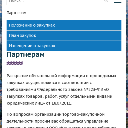
Партнерам
О КОМПАНИИ
Положение о закупках
О ВОДОСНАБЖЕНИИ
План закупок
О ВОДООТВЕДЕНИИ
Извещение о закупках
НОВОСТИ
Партнерам
ОТКЛЮЧЕНИЯ
КОНТАКТЫ
Раскрытие обязательной информации о проводимых
HAWLE
закупках осуществляется в соответствии с
требованиями Федерального Закона №223-ФЗ «О
закупках товаров, работ, услуг отдельными видами
юридических лиц» от 18.07.2011.
По вопросам организации торгово-закупочной
деятельности просим вас обращаться управление