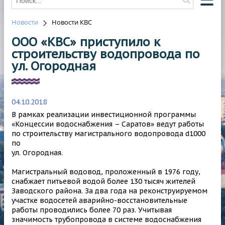
Новости
Новости КВС
О КОМПАНИИ
ООО «КВС» приступило к
О ВОДОСНАБЖЕНИИ
строительству водопровода по
ул. Огородная
О ВОДООТВЕДЕНИИ
НОВОСТИ
ОТКЛЮЧЕНИЯ
04.10.2018
В рамках реализации инвестиционной программы
КОНТАКТЫ
«Концессии водоснабжения – Саратов» ведут работы
по строительству магистрального водопровода d1000
HAWLE
по
ул. Огородная.
Магистральный водовод, проложенный в 1976 году,
снабжает питьевой водой более 130 тысяч жителей
Заводского района. За два года на реконструируемом
участке водосетей аварийно-восстановительные
работы проводились более 70 раз. Учитывая
значимость трубопровода в системе водоснабжения