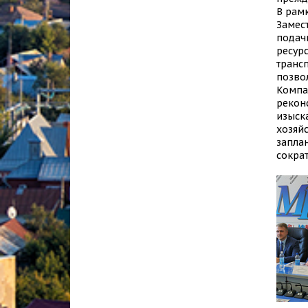
В рам
Замес
подач
ресурс
транс
позво
Компа
рекон
изыск
хозяй
запла
сокра