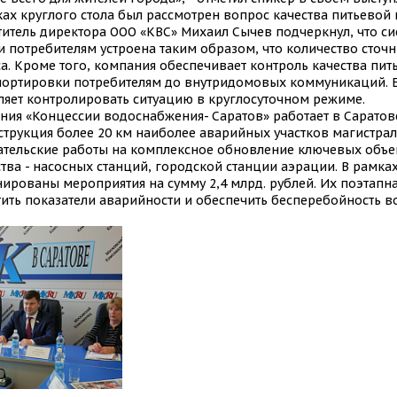
ках круглого стола был рассмотрен вопрос качества питьевой 
титель директора ООО «КВС» Михаил Сычев подчеркнул, что си
и потребителям устроена таким образом, что количество сточн
а. Кроме того, компания обеспечивает контроль качества пит
портировки потребителям до внутридомовых коммуникаций. Е
ляет контролировать ситуацию в круглосуточном режиме.
ния «Концессии водоснабжения- Саратов» работает в Саратове 
струкция более 20 км наиболее аварийных участков магистра
ательские работы на комплексное обновление ключевых объ
ства - насосных станций, городской станции аэрации. В рамк
нированы мероприятия на сумму 2,4 млрд. рублей. Их поэтапн
тить показатели аварийности и обеспечить бесперебойность 