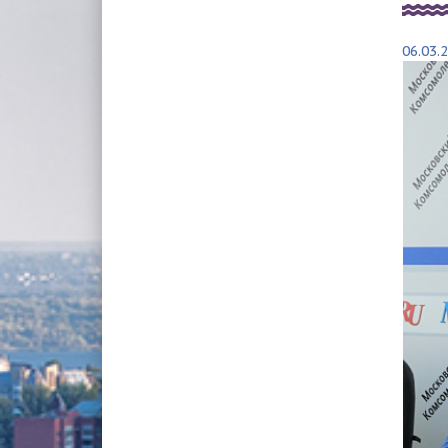
ОХРАНА ТРУДА
КАЧЕСТВО ВОДЫ
ПОЛИТИКА ОБРАБОТКИ И ЗАЩИТЫ
САНБЮЛЛЕТЕНЬ ПО КАЧЕСТ
06.03.
ПЕРСОНАЛЬНЫХ ДАННЫХ В ООО
ВОДЫ
«КОНЦЕССИИ ВОДОСНАБЖЕНИЯ-САРАТОВ»
(ООО «КВС»)
РАСКРЫТИЕ ИНФОРМАЦИИ
ПЛАТЕЖНЫЕ РЕКВИЗИТЫ
ХАРАКТЕРИСТИКА ПРОЕКТА
УЧЕБНЫЙ ЦЕНТР