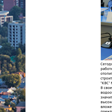
Сегод
работ
отопит
строи
"КВС"
В сво
водоот
значи
высок
вложе
прежде