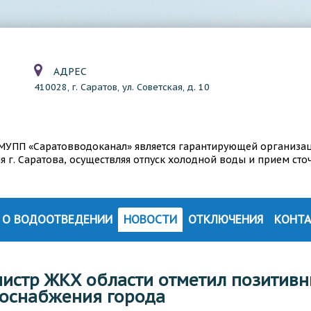
АДРЕС
410028, г. Саратов, ул. Советская, д. 10
а МУПП «Саратовводоканал» является гарантирующей организа
г. Саратова, осуществляя отпуск холодной воды и прием сто
О ВОДООТВЕДЕНИИ
НОВОСТИ
ОТКЛЮЧЕНИЯ
КОНТ
СТРУКТУРА ВОДООТВЕДЕНИЯ
ИЯ
ТЕХНОЛОГИЯ ОЧИСТКИ СТОЧНЫХ ВОД
истр ЖКХ области отметил позитивн
оснабжения города
ЦИИ
КОНТРОЛЬ СОСТАВА СТОЧНЫХ ВОД