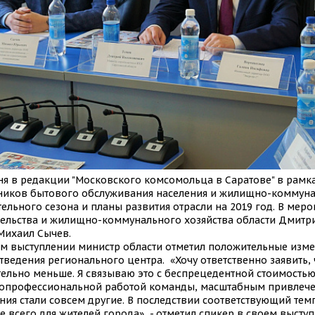
ня в редакции "Московского комсомольца в Саратове" в рамк
ников бытового обслуживания населения и жилищно-коммунал
ельного сезона и планы развития отрасли на 2019 год. В мер
тельства и жилищно-коммунального хозяйства области Дмитри
 Михаил Сычев.
ем выступлении министр области отметил положительные изме
ведения регионального центра. «Хочу ответственно заявить, 
тельно меньше. Я связываю это с беспрецедентной стоимостью
опрофессиональной работой команды, масштабным привлече
ния стали совсем другие. В последствии соответствующий тем
 всего для жителей города», - отметил спикер в своем выступ