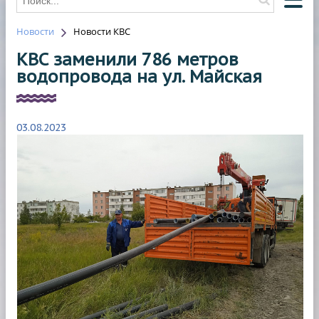
Новости
Новости КВС
О КОМПАНИИ
КВС заменили 786 метров
О ВОДОСНАБЖЕНИИ
водопровода на ул. Майская
О ВОДООТВЕДЕНИИ
НОВОСТИ
03.08.2023
ОТКЛЮЧЕНИЯ
КОНТАКТЫ
HAWLE