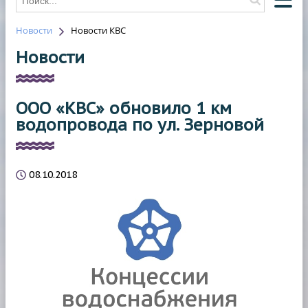
Новости
Новости КВС
О КОМПАНИИ
Новости
О ВОДОСНАБЖЕНИИ
О ВОДООТВЕДЕНИИ
ООО «КВС» обновило 1 км
НОВОСТИ
водопровода по ул. Зерновой
ОТКЛЮЧЕНИЯ
КОНТАКТЫ
08.10.2018
HAWLE