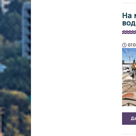
На 
во
07.
Да