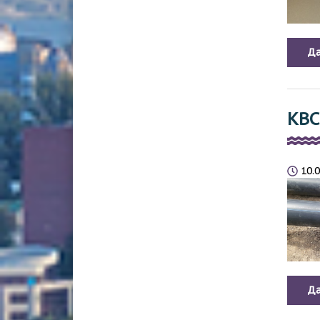
Да
КВС
10.
Да