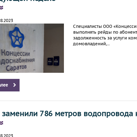
08.2023
Специалисты ООО «Концесси
выполнять рейды по абонен
задолженность за услуги ко
домовладений,...
лее
 заменили 786 метров водопровода н
08.2023