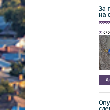
За 
на 
07.
Да
Опу
сле