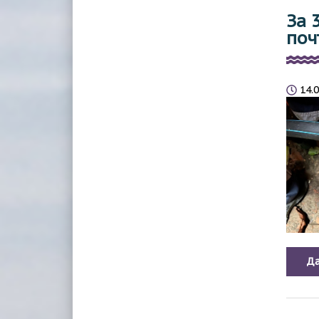
ОХРАНА ТРУДА
КАЧЕСТВО ВОДЫ
За 
поч
ПОЛИТИКА ОБРАБОТКИ И ЗАЩИТЫ
САНБЮЛЛЕТЕНЬ ПО КАЧЕСТ
ПЕРСОНАЛЬНЫХ ДАННЫХ В ООО
ВОДЫ
«КОНЦЕССИИ ВОДОСНАБЖЕНИЯ-САРАТОВ»
(ООО «КВС»)
14.
РАСКРЫТИЕ ИНФОРМАЦИИ
ПЛАТЕЖНЫЕ РЕКВИЗИТЫ
ХАРАКТЕРИСТИКА ПРОЕКТА
УЧЕБНЫЙ ЦЕНТР
Да