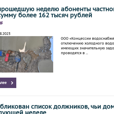
прошедшую неделю абоненты частног
сумму более 162 тысяч рублей
08.2023
ООО «Концессии водоснабже
отключению холодного водос
имеющих значительную задол
проводятся в ...
лее
бликован список должников, чьи до
дующей неделе