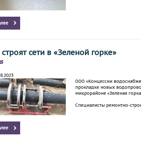
лее
 строят сети в «Зеленой горке»
08.2023
ООО «Концессии водоснабже
прокладке новых водопров
микрорайоне «Зеленая горка
Специалисты ремонтно-строи
лее