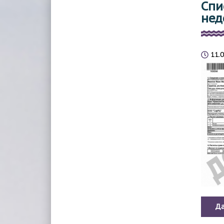
Спи
нед
11.
Да