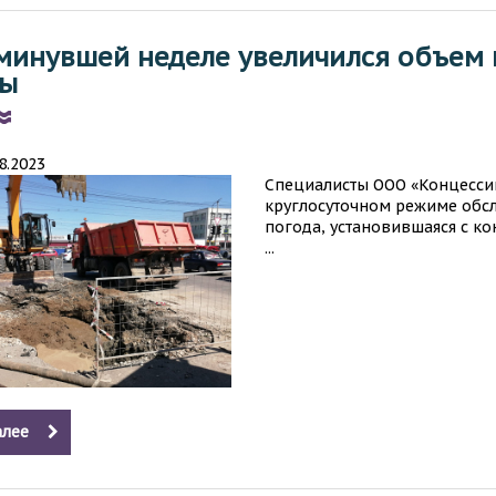
минувшей неделе увеличился объем 
ды
08.2023
Специалисты ООО «Концесси
круглосуточном режиме обс
погода, установившаяся с к
...
лее