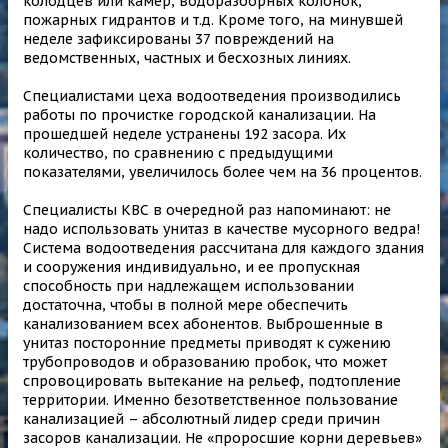
колодцев или камер, водоразборных колонок,
пожарных гидрантов и т.д. Кроме того, на минувшей
неделе зафиксированы 37 повреждений на
ведомственных, частных и бесхозных линиях.
Специалистами цеха водоотведения производились
работы по прочистке городской канализации. На
прошедшей неделе устранены 192 засора. Их
количество, по сравнению с предыдущими
показателями, увеличилось более чем на 36 процентов.
Специалисты КВС в очередной раз напоминают: не
надо использовать унитаз в качестве мусорного ведра!
Система водоотведения рассчитана для каждого здания
и сооружения индивидуально, и ее пропускная
способность при надлежащем использовании
достаточна, чтобы в полной мере обеспечить
канализованием всех абонентов. Выброшенные в
унитаз посторонние предметы приводят к сужению
трубопроводов и образованию пробок, что может
спровоцировать вытекание на рельеф, подтопление
территории. Именно безответственное пользование
канализацией – абсолютный лидер среди причин
засоров канализации. Не «проросшие корни деревьев»