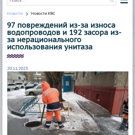
Новости
Новости КВС
О КОМПАНИИ
97 повреждений из-за износа
О ВОДОСНАБЖЕНИИ
водопроводов и 192 засора из-
за нерационального
О ВОДООТВЕДЕНИИ
использования унитаза
НОВОСТИ
ОТКЛЮЧЕНИЯ
20.11.2023
КОНТАКТЫ
HAWLE